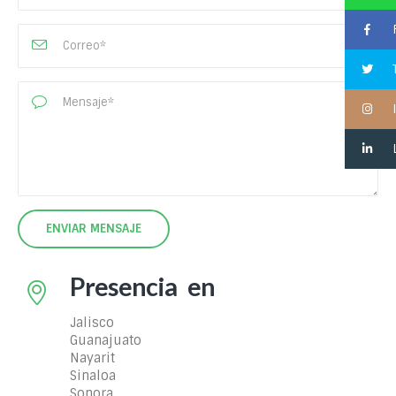
T
I
L
Presencia en
Jalisco
Guanajuato
Nayarit
Sinaloa
Sonora